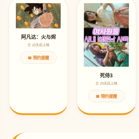
阿凡达：火与烬
⏰ 20天后上映
📅 预约提醒
死侍3
⏰ 29天后上映
📅 预约提醒