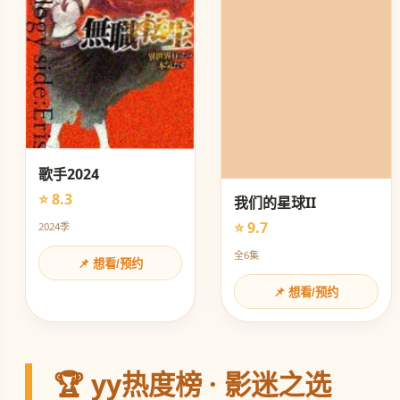
歌手2024
⭐ 8.3
我们的星球II
⭐ 9.7
2024季
全6集
📌 想看/预约
📌 想看/预约
🏆 yy热度榜 · 影迷之选