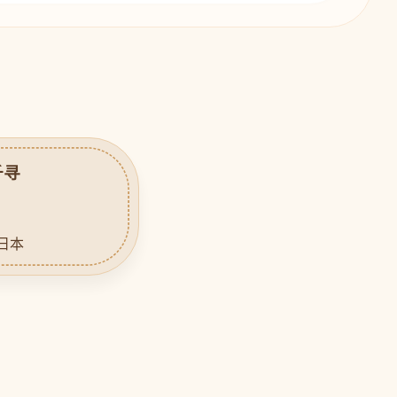
千寻
 日本