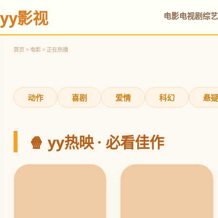
yy影视
电影
电视剧
综艺
热血赛车，再战巅峰
立即观看
首页 > 电影 > 正在热播
‹
动作
喜剧
爱情
科幻
悬
🍿 yy热映 · 必看佳作