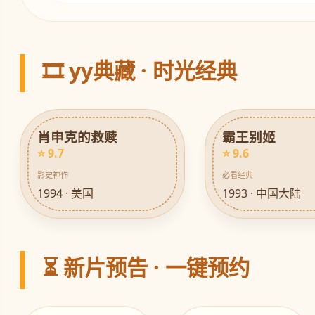
🎞️ yy典藏 · 时光经典
肖申克的救赎
霸王别姬
⭐ 9.7
⭐ 9.6
影史神作
必看经典
1994 · 美国
1993 · 中国大陆
⏳ 新片预告 · 一键预约