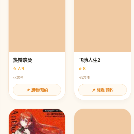
热辣滚烫
飞驰人生2
⭐ 7.9
⭐ 8
4K蓝光
HD高清
📌 想看/预约
📌 想看/预约