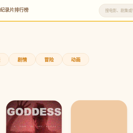
纪录片
排行榜
疑
剧情
冒险
动画