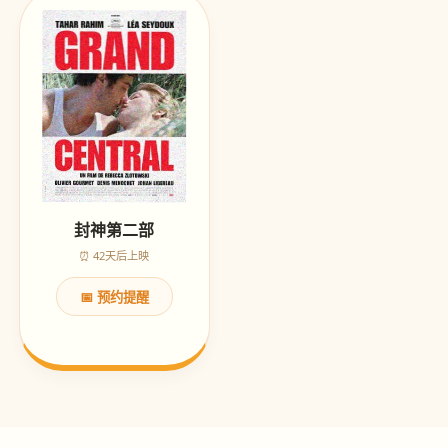
封神第二部
⏰ 42天后上映
📅 预约提醒