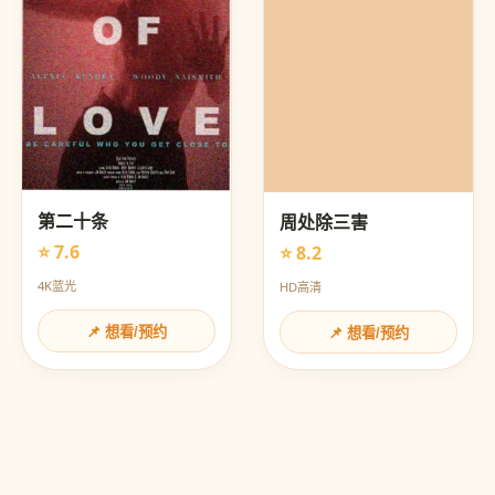
第二十条
周处除三害
⭐ 7.6
⭐ 8.2
4K蓝光
HD高清
📌 想看/预约
📌 想看/预约