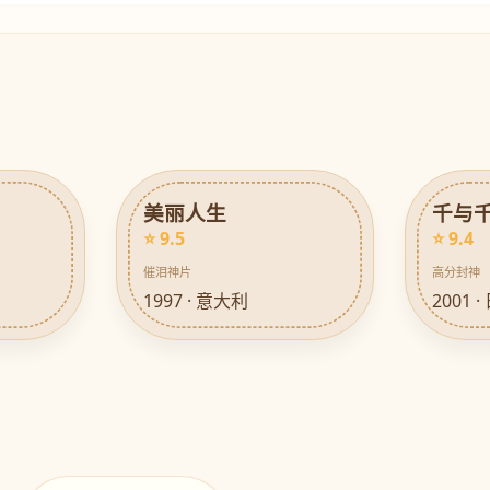
美丽人生
千与
⭐ 9.5
⭐ 9.4
催泪神片
高分封神
1997 · 意大利
2001 ·