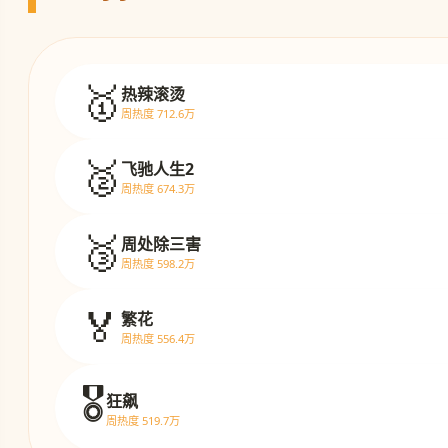
🥇
热辣滚烫
周热度 712.6万
🥈
飞驰人生2
周热度 674.3万
🥉
周处除三害
周热度 598.2万
🏅
繁花
周热度 556.4万
🎖️
狂飙
周热度 519.7万